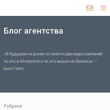
+7 (846) 212-95-45
Запросить
предложение
Блог агентства
«В будущем на рынке останется два вида компаний:
те, кто в Интернете и те, кто вышел из бизнеса» —
Билл Гейтс
Рубрики