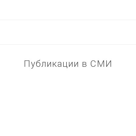
Публикации в СМИ
3 658 заказов в месяц на
доставку воды из контекстной
рекламы на поиске