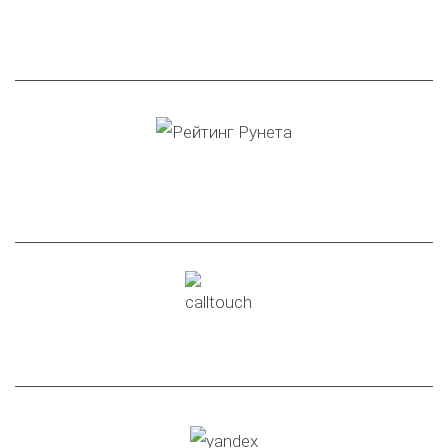
11-ое место в рейтинге
агентств по контекстной
рекламе по России
14-ое место в рейтинге
агентств по таргетированной
рекламе по России
Ключевой партнер
по сквозной аналитике