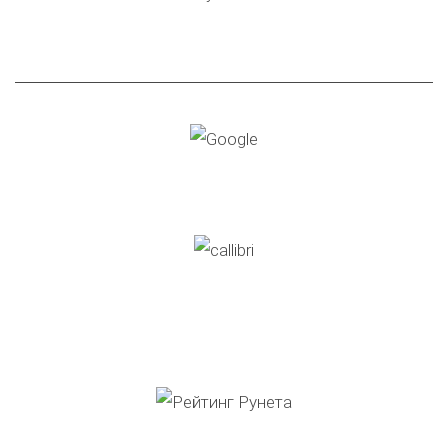
Сертифицированное
агентство Яндекса
Google Партнер
Сертифицированный
партнер Callibri
2-ое место в рейтинге SEO‑агентств по Самаре