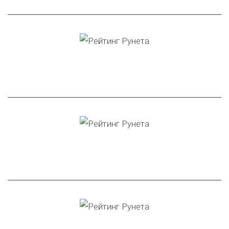
1-ое место в рейтинге
агентств по таргетированной
рекламе по Самаре
2-ое место в рейтинге
агентств по контекстной
рекламе по Самаре