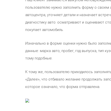
Наш клиент занимается выкупом неповрежденны
пользователю нужно заполнить форму о своем 
автоцентра, уточняет детали и назначает встре
диагностику авто: осматривают и оценивают сто
покупает автомобиль.
Изначально в форме оценки нужно было заполн
данные: марка авто, пробег, год выпуска, тип к
тому подобные.
К тому же, пользователю приходилось заполнять
«Далее», что отбивало желание продолжать запо
которое означало, что форма отправлена.