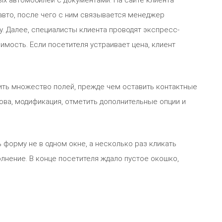
х автомобилей с документами. На сайте клиента
авто, после чего с ним связывается менеджер
чу. Далее, специалисты клиента проводят экспресс-
имость. Если посетителя устраивает цена, клиент
ить множество полей, прежде чем оставить контактные
узова, модификация, отметить дополнительные опции и
 форму не в одном окне, а несколько раз кликать
лнение. В конце посетителя ждало пустое окошко,