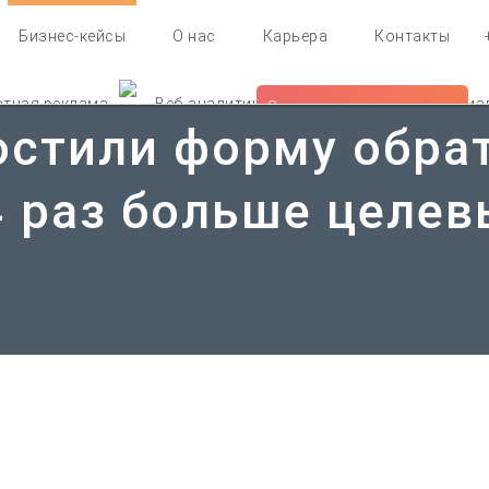
Бизнес-кейсы
О нас
Карьера
Контакты
стная реклама
Веб-аналитика
Продвижение в социа
Запросить предложение
остили форму обрат
Медийная реклама
4 раз больше целе